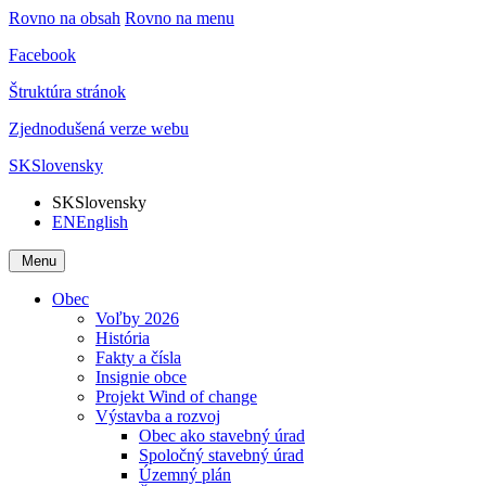
Rovno na obsah
Rovno na menu
Facebook
Štruktúra stránok
Zjednodušená verze webu
SK
Slovensky
SK
Slovensky
EN
English
Menu
Obec
Voľby 2026
História
Fakty a čísla
Insignie obce
Projekt Wind of change
Výstavba a rozvoj
Obec ako stavebný úrad
Spoločný stavebný úrad
Územný plán