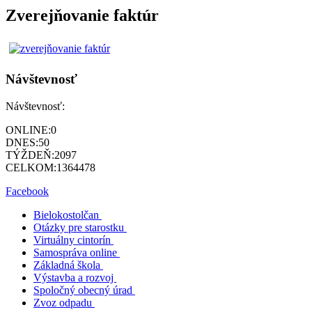
Zverejňovanie faktúr
Návštevnosť
Návštevnosť:
ONLINE:
0
DNES:
50
TÝŽDEŇ:
2097
CELKOM:
1364478
Facebook
Bielokostolčan
Otázky pre starostku
Virtuálny cintorín
Samospráva online
Základná škola
Výstavba a rozvoj
Spoločný obecný úrad
Zvoz odpadu