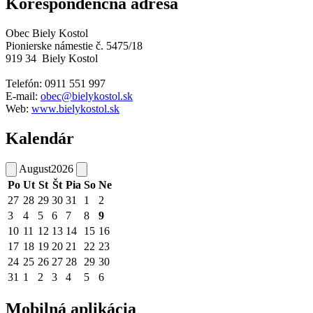
Korešpondenčná adresa
Obec Biely Kostol
Pionierske námestie č. 5475/18
919 34 Biely Kostol
Telefón: 0911 551 997
E-
mail:
obec@bielykostol.sk
Web:
www.bielykostol.sk
Kalendár
August
2026
Po
Ut
St
Št
Pia
So
Ne
27
28
29
30
31
1
2
3
4
5
6
7
8
9
10
11
12
13
14
15
16
17
18
19
20
21
22
23
24
25
26
27
28
29
30
31
1
2
3
4
5
6
Mobilná aplikácia