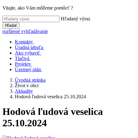
Vitajte, ako Vám môžeme pomôcť ?
Hľadaný výraz
Hľadať
rozšírené vyhľadávanie
Kontakty
Úradná tabuľa
Ako vybaviť
Tlačivá
Projekty
Územný plán
Úvodná stránka
Život v obci
Aktuality
Hodová ľudová veselica 25.10.2024
Hodová ľudová veselica
25.10.2024