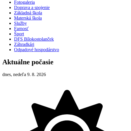
Fotogaleria
Doprava a spojenie
Základná škola
Materská škola
Služby
Farnosť
Šport
DFS Bílokostolanček
Záhradkári
Odpadové hospodárstvo
Aktuálne počasie
dnes, nedeľa 9. 8. 2026