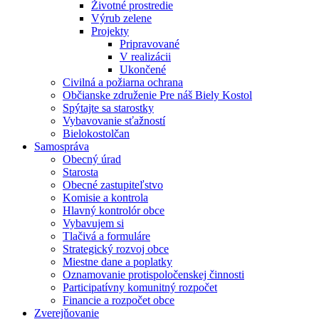
Životné prostredie
Výrub zelene
Projekty
Pripravované
V realizácii
Ukončené
Civilná a požiarna ochrana
Občianske združenie Pre náš Biely Kostol
Spýtajte sa starostky
Vybavovanie sťažností
Bielokostolčan
Samospráva
Obecný úrad
Starosta
Obecné zastupiteľstvo
Komisie a kontrola
Hlavný kontrolór obce
Vybavujem si
Tlačivá a formuláre
Strategický rozvoj obce
Miestne dane a poplatky
Oznamovanie protispoločenskej činnosti
Participatívny komunitný rozpočet
Financie a rozpočet obce
Zverejňovanie