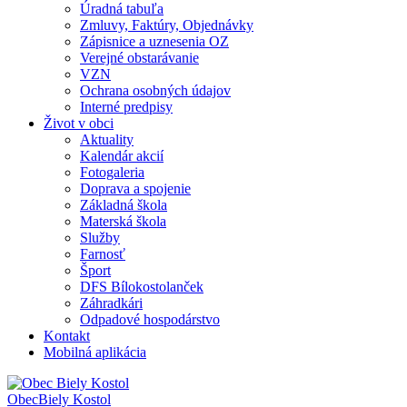
Úradná tabuľa
Zmluvy, Faktúry, Objednávky
Zápisnice a uznesenia OZ
Verejné obstarávanie
VZN
Ochrana osobných údajov
Interné predpisy
Život v obci
Aktuality
Kalendár akcií
Fotogaleria
Doprava a spojenie
Základná škola
Materská škola
Služby
Farnosť
Šport
DFS Bílokostolanček
Záhradkári
Odpadové hospodárstvo
Kontakt
Mobilná aplikácia
Obec
Biely Kostol