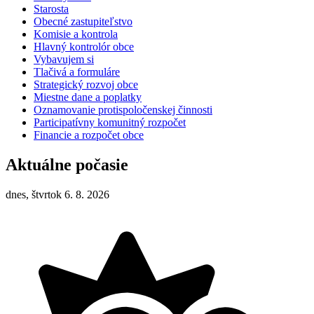
Starosta
Obecné zastupiteľstvo
Komisie a kontrola
Hlavný kontrolór obce
Vybavujem si
Tlačivá a formuláre
Strategický rozvoj obce
Miestne dane a poplatky
Oznamovanie protispoločenskej činnosti
Participatívny komunitný rozpočet
Financie a rozpočet obce
Aktuálne počasie
dnes, štvrtok 6. 8. 2026