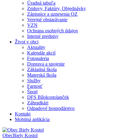
Úradná tabuľa
Zmluvy, Faktúry, Objednávky
Zápisnice a uznesenia OZ
Verejné obstarávanie
VZN
Ochrana osobných údajov
Interné predpisy
Život v obci
Aktuality
Kalendár akcií
Fotogaleria
Doprava a spojenie
Základná škola
Materská škola
Služby
Farnosť
Šport
DFS Bílokostolanček
Záhradkári
Odpadové hospodárstvo
Kontakt
Mobilná aplikácia
Obec
Biely Kostol