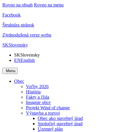
Rovno na obsah
Rovno na menu
Facebook
Štruktúra stránok
Zjednodušená verze webu
SK
Slovensky
SK
Slovensky
EN
English
Menu
Obec
Voľby 2026
História
Fakty a čísla
Insignie obce
Projekt Wind of change
Výstavba a rozvoj
Obec ako stavebný úrad
Spoločný stavebný úrad
Územný plán