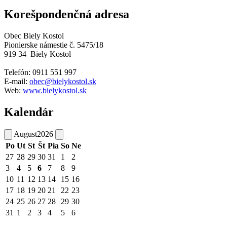
Korešpondenčná adresa
Obec Biely Kostol
Pionierske námestie č. 5475/18
919 34 Biely Kostol
Telefón: 0911 551 997
E-
mail:
obec@bielykostol.sk
Web:
www.bielykostol.sk
Kalendár
August
2026
Po
Ut
St
Št
Pia
So
Ne
27
28
29
30
31
1
2
3
4
5
6
7
8
9
10
11
12
13
14
15
16
17
18
19
20
21
22
23
24
25
26
27
28
29
30
31
1
2
3
4
5
6