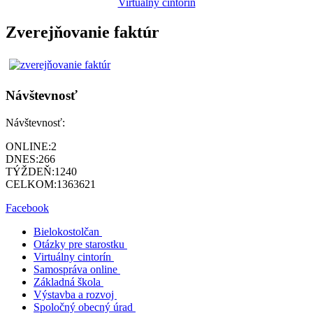
Virtuálny cintorín
Zverejňovanie faktúr
Návštevnosť
Návštevnosť:
ONLINE:
2
DNES:
266
TÝŽDEŇ:
1240
CELKOM:
1363621
Facebook
Bielokostolčan
Otázky pre starostku
Virtuálny cintorín
Samospráva online
Základná škola
Výstavba a rozvoj
Spoločný obecný úrad