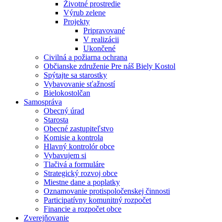
Životné prostredie
Výrub zelene
Projekty
Pripravované
V realizácii
Ukončené
Civilná a požiarna ochrana
Občianske združenie Pre náš Biely Kostol
Spýtajte sa starostky
Vybavovanie sťažností
Bielokostolčan
Samospráva
Obecný úrad
Starosta
Obecné zastupiteľstvo
Komisie a kontrola
Hlavný kontrolór obce
Vybavujem si
Tlačivá a formuláre
Strategický rozvoj obce
Miestne dane a poplatky
Oznamovanie protispoločenskej činnosti
Participatívny komunitný rozpočet
Financie a rozpočet obce
Zverejňovanie