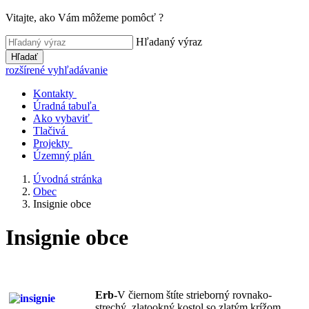
Vitajte, ako Vám môžeme pomôcť ?
Hľadaný výraz
Hľadať
rozšírené vyhľadávanie
Kontakty
Úradná tabuľa
Ako vybaviť
Tlačivá
Projekty
Územný plán
Úvodná stránka
Obec
Insignie obce
Insignie obce
Erb-
V čiernom štíte strieborný rovnako-
strechý, zlatookný kostol so zlatým krížom