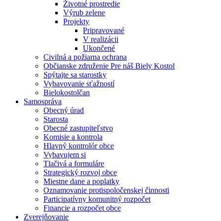
Životné prostredie
Výrub zelene
Projekty
Pripravované
V realizácii
Ukončené
Civilná a požiarna ochrana
Občianske združenie Pre náš Biely Kostol
Spýtajte sa starostky
Vybavovanie sťažností
Bielokostolčan
Samospráva
Obecný úrad
Starosta
Obecné zastupiteľstvo
Komisie a kontrola
Hlavný kontrolór obce
Vybavujem si
Tlačivá a formuláre
Strategický rozvoj obce
Miestne dane a poplatky
Oznamovanie protispoločenskej činnosti
Participatívny komunitný rozpočet
Financie a rozpočet obce
Zverejňovanie