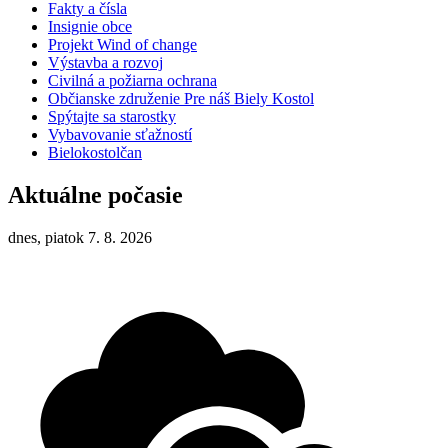
Fakty a čísla
Insignie obce
Projekt Wind of change
Výstavba a rozvoj
Civilná a požiarna ochrana
Občianske združenie Pre náš Biely Kostol
Spýtajte sa starostky
Vybavovanie sťažností
Bielokostolčan
Aktuálne počasie
dnes, piatok 7. 8. 2026