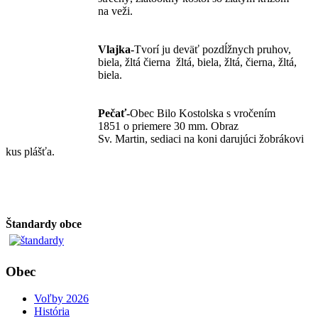
na veži.
Vlajka-
Tvorí ju deväť pozdĺžnych pruhov,
biela, žltá čierna žltá, biela, žltá, čierna, žltá,
biela.
Pečať-
Obec Bilo Kostolska s vročením
1851 o priemere 30 mm. Obraz
Sv. Martin, sediaci na koni darujúci žobrákovi
kus plášťa.
Štandardy obce
Obec
Voľby 2026
História