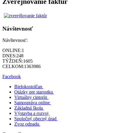
Zverejňovanie faktúr
Návštevnosť
Návštevnosť:
ONLINE:
1
DNES:
248
TÝŽDEŇ:
1605
CELKOM:
1363986
Facebook
Bielokostolčan
Otázky pre starostku
Virtuálny cintorín
Samospráva online
Základná škola
Výstavba a rozvoj
Spoločný obecný úrad
Zvoz odpadu