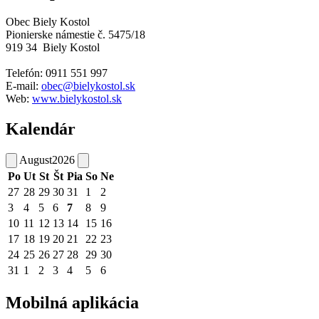
Obec Biely Kostol
Pionierske námestie č. 5475/18
919 34 Biely Kostol
Telefón: 0911 551 997
E-
mail:
obec@bielykostol.sk
Web:
www.bielykostol.sk
Kalendár
August
2026
Po
Ut
St
Št
Pia
So
Ne
27
28
29
30
31
1
2
3
4
5
6
7
8
9
10
11
12
13
14
15
16
17
18
19
20
21
22
23
24
25
26
27
28
29
30
31
1
2
3
4
5
6
Mobilná aplikácia