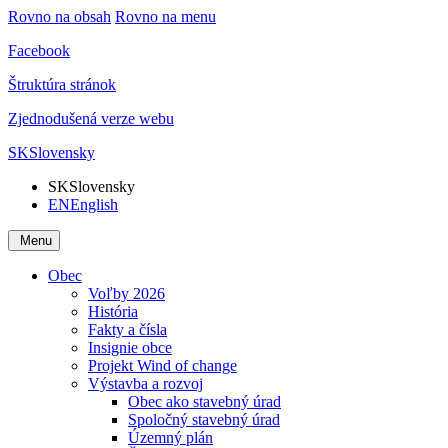
Rovno na obsah
Rovno na menu
Facebook
Štruktúra stránok
Zjednodušená verze webu
SK
Slovensky
SK
Slovensky
EN
English
Menu
Obec
Voľby 2026
História
Fakty a čísla
Insignie obce
Projekt Wind of change
Výstavba a rozvoj
Obec ako stavebný úrad
Spoločný stavebný úrad
Územný plán