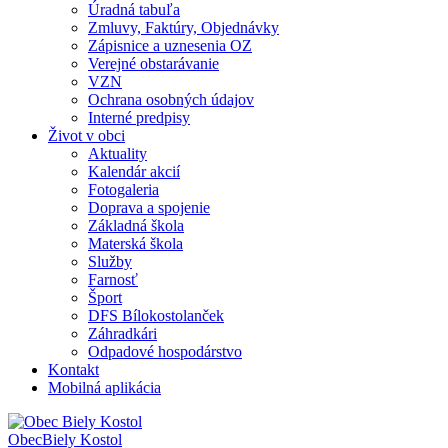
Úradná tabuľa
Zmluvy, Faktúry, Objednávky
Zápisnice a uznesenia OZ
Verejné obstarávanie
VZN
Ochrana osobných údajov
Interné predpisy
Život v obci
Aktuality
Kalendár akcií
Fotogaleria
Doprava a spojenie
Základná škola
Materská škola
Služby
Farnosť
Šport
DFS Bílokostolanček
Záhradkári
Odpadové hospodárstvo
Kontakt
Mobilná aplikácia
Obec
Biely Kostol