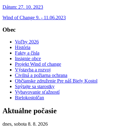
Dátum:
27. 10. 2023
Wind of Change 9. - 11.06.2023
Obec
Voľby 2026
História
Fakty a čísla
Insignie obce
Projekt Wind of change
Výstavba a rozvoj
Civilná a požiarna ochrana
Občianske združenie Pre náš Biely Kostol
Spýtajte sa starostky
Vybavovanie sťažností
Bielokostolčan
Aktuálne počasie
dnes, sobota 8. 8. 2026