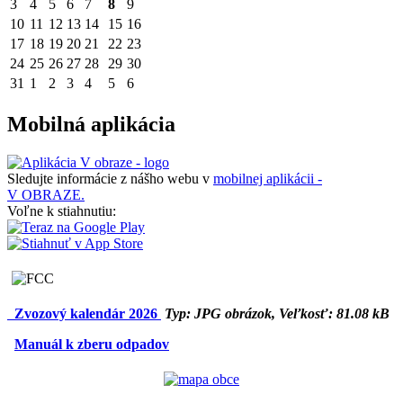
3
4
5
6
7
8
9
10
11
12
13
14
15
16
17
18
19
20
21
22
23
24
25
26
27
28
29
30
31
1
2
3
4
5
6
Mobilná aplikácia
Sledujte informácie z nášho webu v
mobilnej aplikácii -
V OBRAZE.
Voľne k stiahnutiu:
Zvozový kalendár 2026
Typ: JPG obrázok, Veľkosť: 81.08 kB
Manuál k zberu odpadov