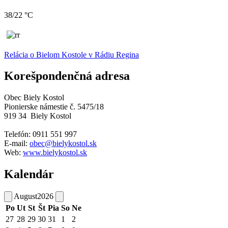
38/22 °C
Relácia o Bielom Kostole v Rádiu Regina
Korešpondenčná adresa
Obec Biely Kostol
Pionierske námestie č. 5475/18
919 34 Biely Kostol
Telefón: 0911 551 997
E-
mail:
obec@bielykostol.sk
Web:
www.bielykostol.sk
Kalendár
August
2026
Po
Ut
St
Št
Pia
So
Ne
27
28
29
30
31
1
2