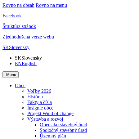
Rovno na obsah
Rovno na menu
Facebook
Štruktúra stránok
Zjednodušená verze webu
SK
Slovensky
SK
Slovensky
EN
English
Menu
Obec
Voľby 2026
História
Fakty a čísla
Insignie obce
Projekt Wind of change
Výstavba a rozvoj
Obec ako stavebný úrad
Spoločný stavebný úrad
Územný plán