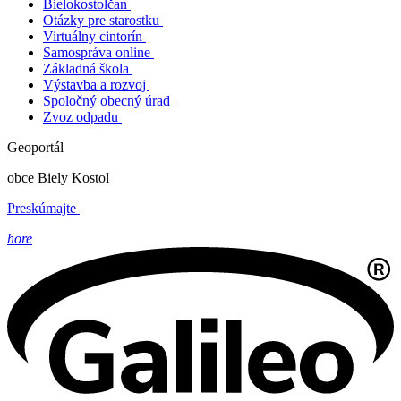
Bielokostolčan
Otázky pre starostku
Virtuálny cintorín
Samospráva online
Základná škola
Výstavba a rozvoj
Spoločný obecný úrad
Zvoz odpadu
Geoportál
obce Biely Kostol
Preskúmajte
hore