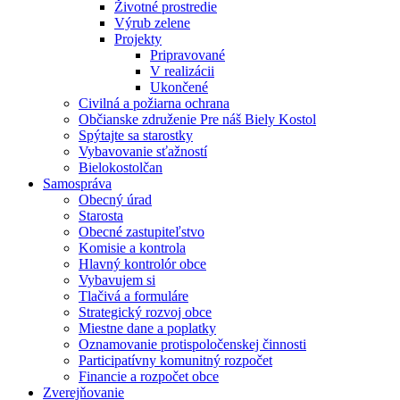
Životné prostredie
Výrub zelene
Projekty
Pripravované
V realizácii
Ukončené
Civilná a požiarna ochrana
Občianske združenie Pre náš Biely Kostol
Spýtajte sa starostky
Vybavovanie sťažností
Bielokostolčan
Samospráva
Obecný úrad
Starosta
Obecné zastupiteľstvo
Komisie a kontrola
Hlavný kontrolór obce
Vybavujem si
Tlačivá a formuláre
Strategický rozvoj obce
Miestne dane a poplatky
Oznamovanie protispoločenskej činnosti
Participatívny komunitný rozpočet
Financie a rozpočet obce
Zverejňovanie