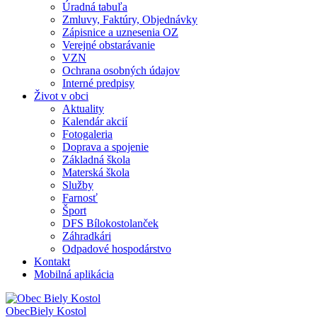
Úradná tabuľa
Zmluvy, Faktúry, Objednávky
Zápisnice a uznesenia OZ
Verejné obstarávanie
VZN
Ochrana osobných údajov
Interné predpisy
Život v obci
Aktuality
Kalendár akcií
Fotogaleria
Doprava a spojenie
Základná škola
Materská škola
Služby
Farnosť
Šport
DFS Bílokostolanček
Záhradkári
Odpadové hospodárstvo
Kontakt
Mobilná aplikácia
Obec
Biely Kostol