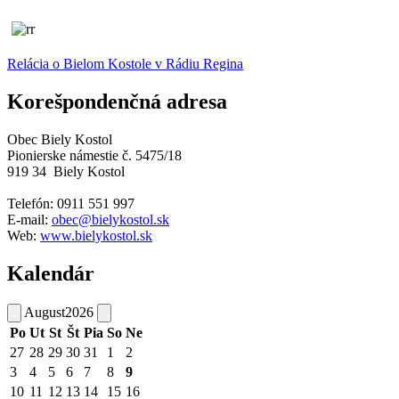
Relácia o Bielom Kostole v Rádiu Regina
Korešpondenčná adresa
Obec Biely Kostol
Pionierske námestie č. 5475/18
919 34 Biely Kostol
Telefón: 0911 551 997
E-
mail:
obec@bielykostol.sk
Web:
www.bielykostol.sk
Kalendár
August
2026
Po
Ut
St
Št
Pia
So
Ne
27
28
29
30
31
1
2
3
4
5
6
7
8
9
10
11
12
13
14
15
16