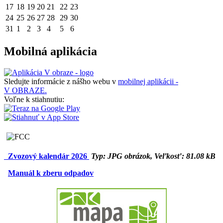
17
18
19
20
21
22
23
24
25
26
27
28
29
30
31
1
2
3
4
5
6
Mobilná aplikácia
Sledujte informácie z nášho webu v
mobilnej aplikácii -
V OBRAZE.
Voľne k stiahnutiu:
Zvozový kalendár 2026
Typ: JPG obrázok, Veľkosť: 81.08 kB
Manuál k zberu odpadov