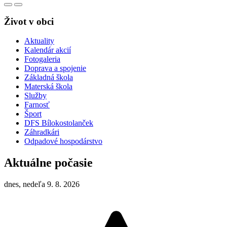
Život v obci
Aktuality
Kalendár akcií
Fotogaleria
Doprava a spojenie
Základná škola
Materská škola
Služby
Farnosť
Šport
DFS Bílokostolanček
Záhradkári
Odpadové hospodárstvo
Aktuálne počasie
dnes, nedeľa 9. 8. 2026