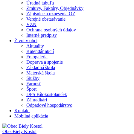
Úradná tabuľa
Zmluvy, Faktúry, Objednávky
Zápisnice a uznesenia OZ
Verejné obstarávanie
VZN
Ochrana osobných údajov
Interné predpisy
Život v obci
Aktuality
Kalendár akcií
Fotogaleria
Doprava a spojenie
Základná škola
Materská škola
Služby
Farnosť
Šport
DFS Bílokostolanček
Záhradkári
Odpadové hospodárstvo
Kontakt
Mobilná aplikácia
Obec
Biely Kostol