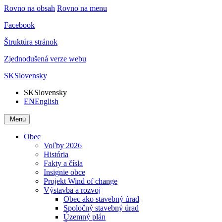
Rovno na obsah
Rovno na menu
Facebook
Štruktúra stránok
Zjednodušená verze webu
SK
Slovensky
SK
Slovensky
EN
English
Menu
Obec
Voľby 2026
História
Fakty a čísla
Insignie obce
Projekt Wind of change
Výstavba a rozvoj
Obec ako stavebný úrad
Spoločný stavebný úrad
Územný plán