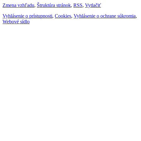
Zmena vzhľadu
,
Štruktúra stránok
,
RSS
,
Vytlačiť
Vyhlásenie o prístupnosti
,
Cookies
,
Vyhlásenie o ochrane súkromia
,
Webové sídlo