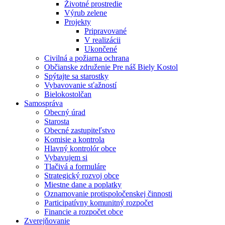
Životné prostredie
Výrub zelene
Projekty
Pripravované
V realizácii
Ukončené
Civilná a požiarna ochrana
Občianske združenie Pre náš Biely Kostol
Spýtajte sa starostky
Vybavovanie sťažností
Bielokostolčan
Samospráva
Obecný úrad
Starosta
Obecné zastupiteľstvo
Komisie a kontrola
Hlavný kontrolór obce
Vybavujem si
Tlačivá a formuláre
Strategický rozvoj obce
Miestne dane a poplatky
Oznamovanie protispoločenskej činnosti
Participatívny komunitný rozpočet
Financie a rozpočet obce
Zverejňovanie