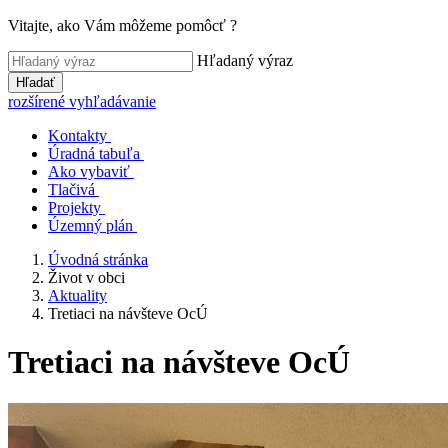
Vitajte, ako Vám môžeme pomôcť ?
Hľadaný výraz
Hľadať
rozšírené vyhľadávanie
Kontakty
Úradná tabuľa
Ako vybaviť
Tlačivá
Projekty
Územný plán
Úvodná stránka
Život v obci
Aktuality
Tretiaci na návšteve OcÚ
Tretiaci na návšteve OcÚ