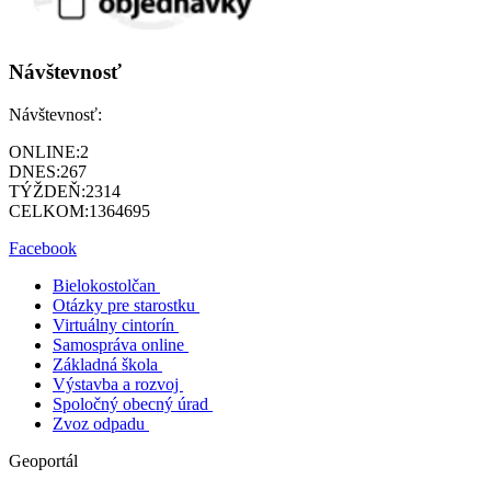
Návštevnosť
Návštevnosť:
ONLINE:
2
DNES:
267
TÝŽDEŇ:
2314
CELKOM:
1364695
Facebook
Bielokostolčan
Otázky pre starostku
Virtuálny cintorín
Samospráva online
Základná škola
Výstavba a rozvoj
Spoločný obecný úrad
Zvoz odpadu
Geoportál