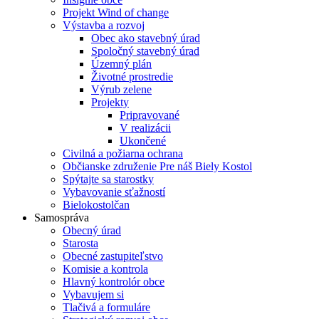
Projekt Wind of change
Výstavba a rozvoj
Obec ako stavebný úrad
Spoločný stavebný úrad
Územný plán
Životné prostredie
Výrub zelene
Projekty
Pripravované
V realizácii
Ukončené
Civilná a požiarna ochrana
Občianske združenie Pre náš Biely Kostol
Spýtajte sa starostky
Vybavovanie sťažností
Bielokostolčan
Samospráva
Obecný úrad
Starosta
Obecné zastupiteľstvo
Komisie a kontrola
Hlavný kontrolór obce
Vybavujem si
Tlačivá a formuláre