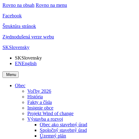
Rovno na obsah
Rovno na menu
Facebook
Štruktúra stránok
Zjednodušená verze webu
SK
Slovensky
SK
Slovensky
EN
English
Menu
Obec
Voľby 2026
História
Fakty a čísla
Insignie obce
Projekt Wind of change
Výstavba a rozvoj
Obec ako stavebný úrad
Spoločný stavebný úrad
Územný plán