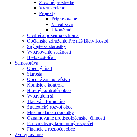
Životné prostredie
Výrub zelene
Projekty
Pripravované
V realizácii
Ukončené
Civilná a požiarna ochrana
Občianske združenie Pre náš Biely Kostol
Spýtajte sa starostky
Vybavovanie sťažností
Bielokostolčan
Samospráva
Obecný úrad
Starosta
Obecné zastupiteľstvo
Komisie a kontrola
Hlavný kontrolór obce
Vybavujem si
Tlačivá a formuláre
Strategický rozvoj obce
Miestne dane a poplatky
Oznamovanie protispoločenskej činnosti
Participatívny komunitný rozpočet
Financie a rozpočet obce
Zverejňovanie