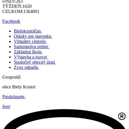
DNES:
263
TÝŽDEŇ:
1620
CELKOM:
1364001
Facebook
Bielokostolčan
Otázky pre starostku
Virtuálny cintorín
Samospráva online
Základná škola
Výstavba a rozvoj
Spoločný obecný úrad
Zvoz odpadu
Geoportál
obce Biely Kostol
Preskúmajte
hore