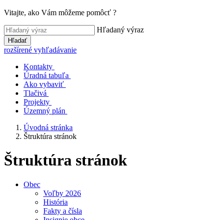
Vitajte, ako Vám môžeme pomôcť ?
Hľadaný výraz
Hľadať
rozšírené vyhľadávanie
Kontakty
Úradná tabuľa
Ako vybaviť
Tlačivá
Projekty
Územný plán
Úvodná stránka
Štruktúra stránok
Štruktúra stránok
Obec
Voľby 2026
História
Fakty a čísla
Insignie obce