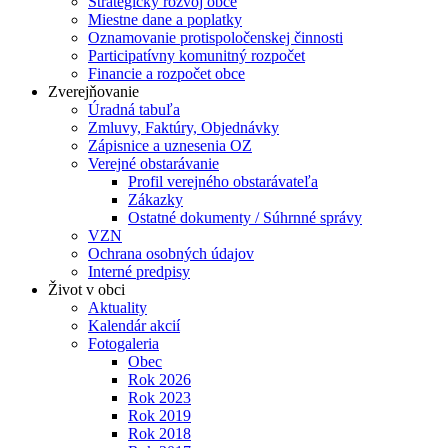
Strategický rozvoj obce
Miestne dane a poplatky
Oznamovanie protispoločenskej činnosti
Participatívny komunitný rozpočet
Financie a rozpočet obce
Zverejňovanie
Úradná tabuľa
Zmluvy, Faktúry, Objednávky
Zápisnice a uznesenia OZ
Verejné obstarávanie
Profil verejného obstarávateľa
Zákazky
Ostatné dokumenty / Súhrnné správy
VZN
Ochrana osobných údajov
Interné predpisy
Život v obci
Aktuality
Kalendár akcií
Fotogaleria
Obec
Rok 2026
Rok 2023
Rok 2019
Rok 2018