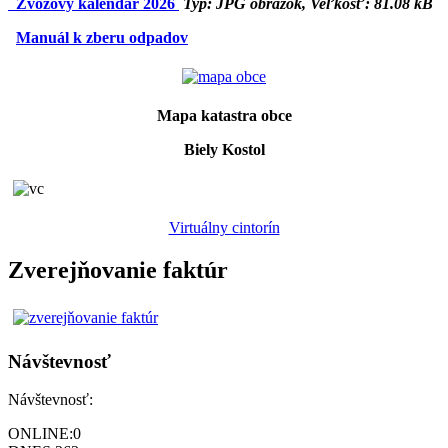
Zvozový kalendár 2026
Typ: JPG obrázok, Veľkosť: 81.08 kB
Manuál k zberu odpadov
Mapa katastra obce
Biely Kostol
Virtuálny cintorín
Zverejňovanie faktúr
Návštevnosť
Návštevnosť:
ONLINE:
0