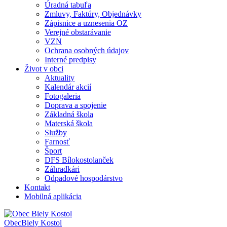
Úradná tabuľa
Zmluvy, Faktúry, Objednávky
Zápisnice a uznesenia OZ
Verejné obstarávanie
VZN
Ochrana osobných údajov
Interné predpisy
Život v obci
Aktuality
Kalendár akcií
Fotogaleria
Doprava a spojenie
Základná škola
Materská škola
Služby
Farnosť
Šport
DFS Bílokostolanček
Záhradkári
Odpadové hospodárstvo
Kontakt
Mobilná aplikácia
Obec
Biely Kostol