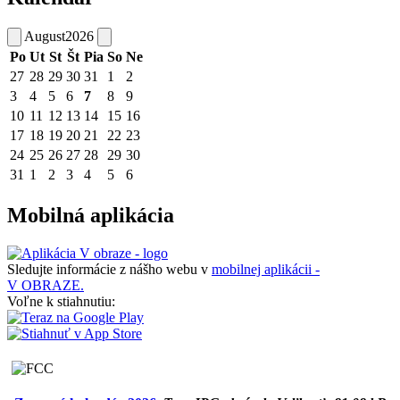
August
2026
Po
Ut
St
Št
Pia
So
Ne
27
28
29
30
31
1
2
3
4
5
6
7
8
9
10
11
12
13
14
15
16
17
18
19
20
21
22
23
24
25
26
27
28
29
30
31
1
2
3
4
5
6
Mobilná aplikácia
Sledujte informácie z nášho webu v
mobilnej aplikácii -
V OBRAZE.
Voľne k stiahnutiu: