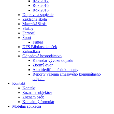
Rok 2017
Rok 2016
Rok 2015
Doprava a spojenie
Základná škola
Materská škola
Služby
Farnosť
Šport
Futbal
DFS Bílokostolanček
Záhradkári
Odpadové hospodárstvo
Kalendár vývozu odpadu
Zberný dvor
Ako triediť a iné dokumenty
Reporty váženia zmesového komunálneho
odpadu
Kontakt
Kontakt
Zoznam subjektov
Zoznam osôb
Kontaktný formulár
Mobilná aplikácia